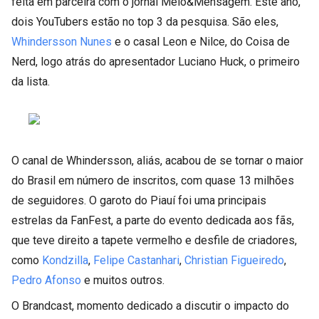
feita em parceira com o jornal Meio&Mensagem. Este ano,
dois YouTubers estão no top 3 da pesquisa. São eles,
Whindersson Nunes
e o casal Leon e Nilce, do Coisa de
Nerd, logo atrás do apresentador Luciano Huck, o primeiro
da lista.
O canal de Whindersson, aliás, acabou de se tornar o maior
do Brasil em número de inscritos, com quase 13 milhões
de seguidores. O garoto do Piauí foi uma principais
estrelas da FanFest, a parte do evento dedicada aos fãs,
que teve direito a tapete vermelho e desfile de criadores,
como
Kondzilla
,
Felipe Castanhari
,
Christian Figueiredo
,
Pedro Afonso
e muitos outros.
O Brandcast, momento dedicado a discutir o impacto do