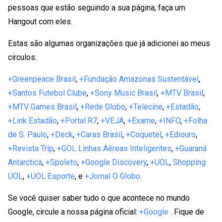
pessoas que estão seguindo a sua página, faça um
Hangout com eles.
Estas são algumas organizações que já adicionei ao meus
circulos:
+Greenpeace Brasil
,
+Fundação Amazonas Sustentável
,
+Santos Futebol Clube
,
+Sony Music Brasil
,
+MTV Brasil
,
+MTV Games Brasil
,
+Rede Globo
,
+Telecine
,
+Estadão
,
+Link Estadão
,
+Portal R7
,
+VEJA
,
+Exame
,
+INFO
,
+Folha
de S. Paulo
,
+Deck
,
+Caras Brasil
,
+Coquetel
,
+Ediouro
,
+Revista Trip
,
+GOL Linhas Aéreas Inteligentes
,
+Guaraná
Antarctica
,
+Spoleto
,
+Google Discovery
,
+UOL
,
Shopping
UOL
,
+UOL Esporte
, e
+Jornal O Globo
.
Se você quiser saber tudo o que acontece no mundo
Google, circule a nossa página oficial:
+Google
. Fique de