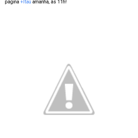
página
+Itaú
amanhã, às 11h!