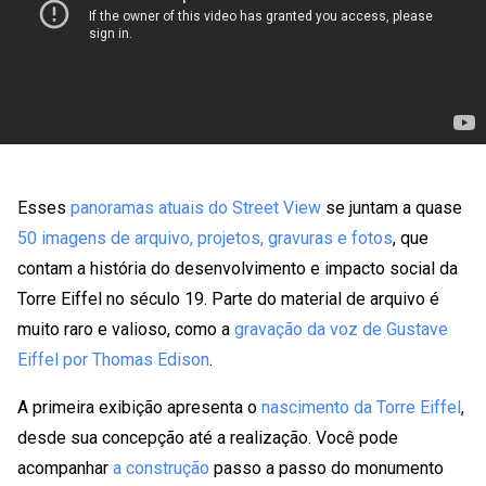
Esses
panoramas atuais do Street View
se juntam a quase
50 imagens de arquivo, projetos, gravuras e fotos
, que
contam a história do desenvolvimento e impacto social da
Torre Eiffel no século 19. Parte do material de arquivo é
muito raro e valioso, como a
gravação da voz de Gustave
Eiffel por Thomas Edison
.
A primeira exibição apresenta o
nascimento da Torre Eiffel
,
desde sua concepção até a realização. Você pode
acompanhar
a construção
passo a passo do monumento