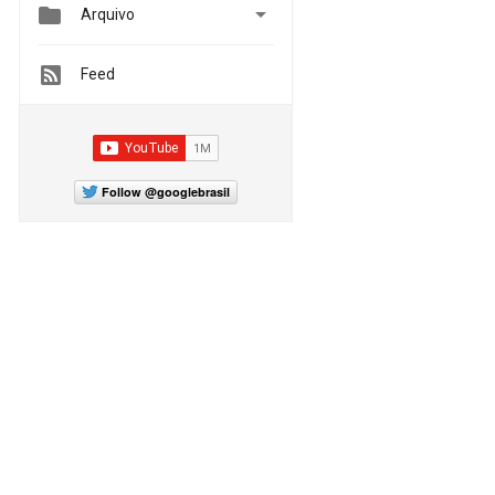


Arquivo
Feed
Follow @googlebrasil