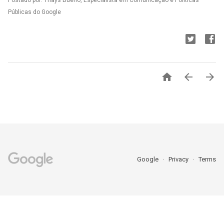
Postado por: Thays Bueno, Especialista em Comunicação e Políticas
Públicas do Google



Google
Privacy
Terms