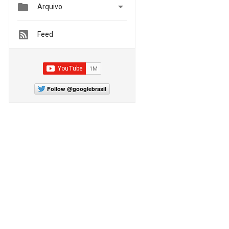


Arquivo
Feed
Follow @googlebrasil