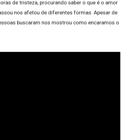
ras de tristeza, procurando saber o que é o amor
assou nos afetou de diferentes formas. Apesar de
s pessoas buscaram nos mostrou como encaramos o