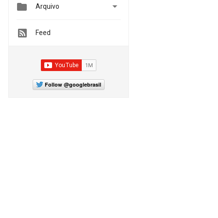


Arquivo
Feed
Follow @googlebrasil