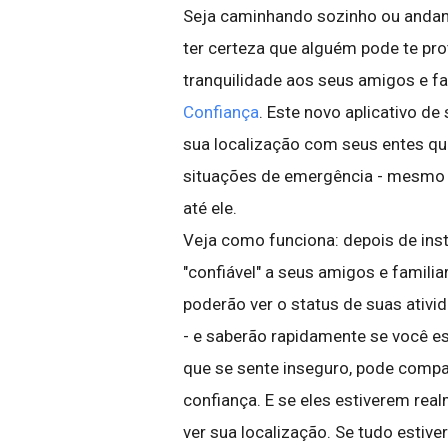
Seja caminhando sozinho ou andand
ter certeza que alguém pode te prot
tranquilidade aos seus amigos e f
Confiança
. Este novo aplicativo d
sua localização com seus entes qu
situações de emergência - mesmo se
até ele.
Veja como funciona: depois de insta
"confiável" a seus amigos e famili
poderão ver o status de suas ativi
- e saberão rapidamente se você e
que se sente inseguro, pode compar
confiança. E se eles estiverem re
ver sua localização. Se tudo estiv