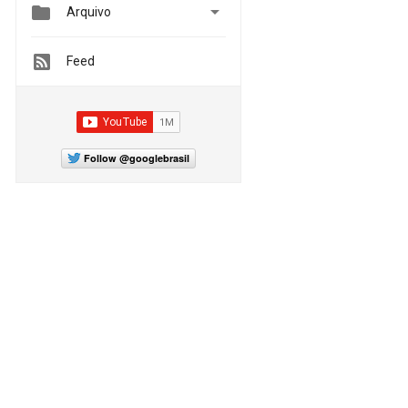


Arquivo
Feed
Follow @googlebrasil