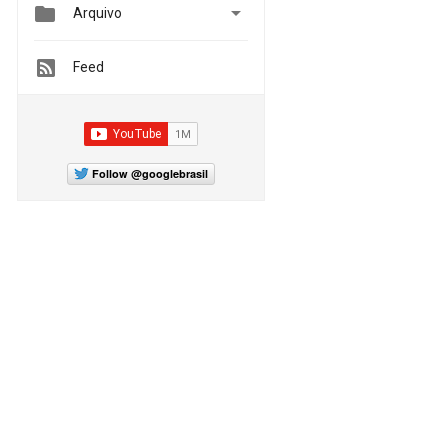


Arquivo
Feed
Follow @googlebrasil