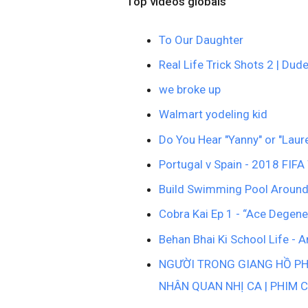
Top vídeos globais
To Our Daughter
Real Life Trick Shots 2 | Dud
we broke up
Walmart yodeling kid
Do You Hear "Yanny" or "Lau
Portugal v Spain - 2018 FIF
Build Swimming Pool Aroun
Cobra Kai Ep 1 - “Ace Degene
Behan Bhai Ki School Life - 
NGƯỜI TRONG GIANG HỒ PHẦ
NHÂN QUAN NHỊ CA | PHIM 