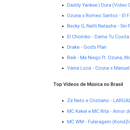
Daddy Yankee | Dura (Video O
Ozuna x Romeo Santos - El Fa
Becky G, Natti Natasha - Sin 
El Chombo - Dame Tu Cosita fe
Drake - God's Plan
Reik - Me Niego ft. Ozuna, Wi
Vaina Loca - Ozuna x Manuel 
Top Vídeos de Música no Brasil
Zé Neto e Cristiano - LARGA
MC Kekel e MC Rita - Amor d
MC WM - Fuleragem (KondZil