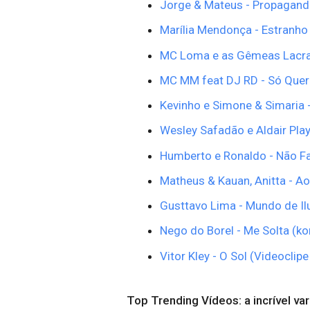
Jorge & Mateus - Propaganda
Marília Mendonça - Estranho
MC Loma e as Gêmeas Lacraç
MC MM feat DJ RD - Só Quer 
Kevinho e Simone & Simaria 
Wesley Safadão e Aldair Play
Humberto e Ronaldo - Não Fa
Matheus & Kauan, Anitta - Ao 
Gusttavo Lima - Mundo de Ilu
Nego do Borel - Me Solta (ko
Vitor Kley - O Sol (Videoclipe
Top Trending Vídeos: a incrível va