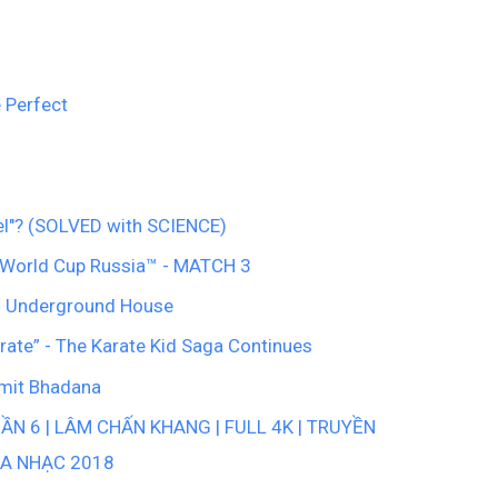
e Perfect
rel"? (SOLVED with SCIENCE)
A World Cup Russia™ - MATCH 3
d Underground House
rate” - The Karate Kid Saga Continues
Amit Bhadana
N 6 | LÂM CHẤN KHANG | FULL 4K | TRUYỀN
CA NHẠC 2018