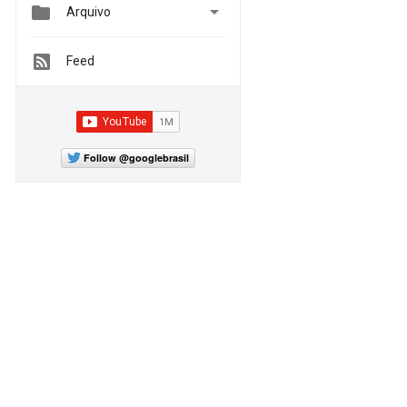


Arquivo
Feed
Follow @googlebrasil