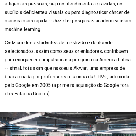
afligem as pessoas; seja no atendimento a grávidas, no
auxílio a deficientes visuais ou para diagnosticar câncer de
maneira mais rápida -- dez das pesquisas acadêmica usam
machine learning.
Cada um dos estudantes de mestrado e doutorado
selecionados, assim como seus orientadores, contribuem
para enriquecer e impulsionar a pesquisa na América Latina
-- afinal, foi assim que nasceu a Akwan, uma empresa de
busca criada por professores e alunos da UFMG, adquirida
pelo Google em 2005 (a primeira aquisição do Google fora
dos Estados Unidos).