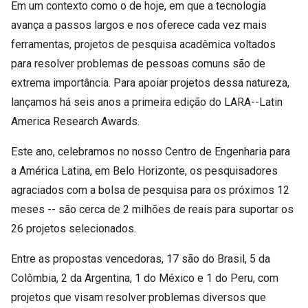
Em um contexto como o de hoje, em que a tecnologia
avança a passos largos e nos oferece cada vez mais
ferramentas, projetos de pesquisa acadêmica voltados
para resolver problemas de pessoas comuns são de
extrema importância. Para apoiar projetos dessa natureza,
lançamos há seis anos a primeira edição do LARA--Latin
America Research Awards.
Este ano, celebramos no nosso Centro de Engenharia para
a América Latina, em Belo Horizonte, os pesquisadores
agraciados com a bolsa de pesquisa para os próximos 12
meses -- são cerca de 2 milhões de reais para suportar os
26 projetos selecionados.
Entre as propostas vencedoras, 17 são do Brasil, 5 da
Colômbia, 2 da Argentina, 1 do México e 1 do Peru, com
projetos que visam resolver problemas diversos que