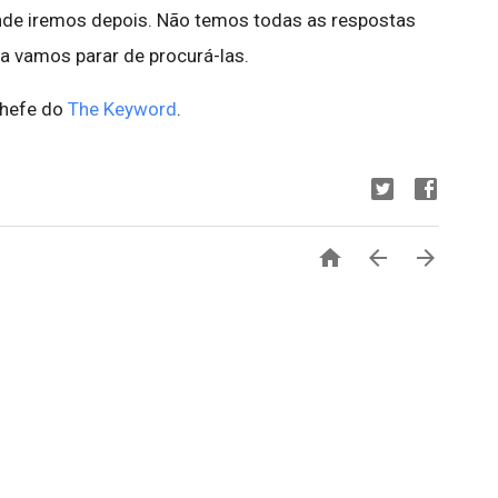
nde iremos depois. Não temos todas as respostas
a vamos parar de procurá-las.
Chefe do
The Keyword
.


