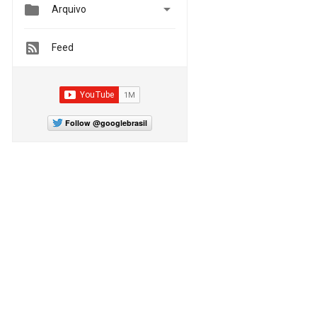


Arquivo
Feed
Follow @googlebrasil