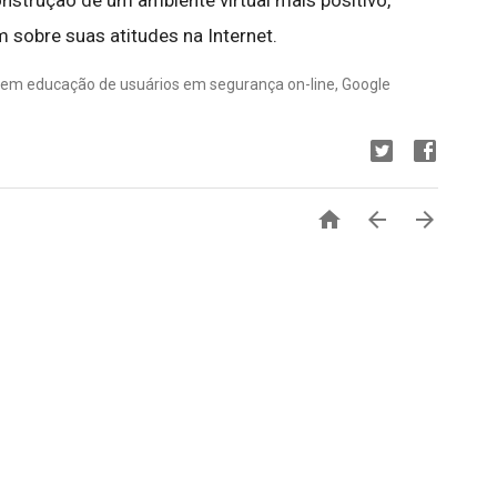
onstrução de um ambiente virtual mais positivo,
 sobre suas atitudes na Internet.
a em educação de usuários em segurança on-line, Google


