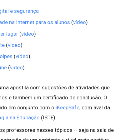
gital e segurança
ade na Internet para os alunos
(
vídeo
)
er lugar
(
vídeo
)
te
(
vídeo
)
golpes
(
vídeo
)
ine
(
vídeo
)
r uma apostila com sugestões de atividades que
nos e também um certificado de conclusão. O
lvido em conjunto com o
iKeepSafe
, com aval da
ogia na Educação
(ISTE).
 professores nesses tópicos -- seja na sala de