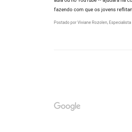
aula ou no YouTube -- ajudará na c
fazendo com que os jovens reflitam
Postado por Viviane Rozolen, Especialist