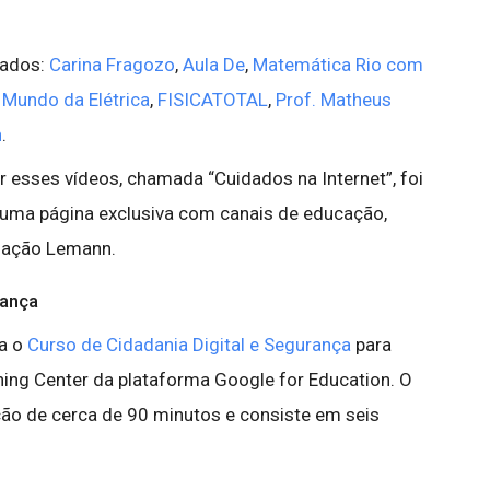
dados:
Carina Fragozo
,
Aula De
,
Matemática Rio com
,
Mundo da Elétrica
,
FISICATOTAL
,
Prof. Matheus
n
.
r esses vídeos, chamada “Cuidados na Internet”, foi
 uma página exclusiva com canais de educação,
dação Lemann.
rança
ça o
Curso de Cidadania Digital e Segurança
para
ning Center da plataforma Google for Education. O
ação de cerca de 90 minutos e consiste em seis