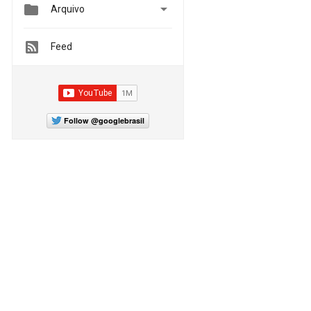


Arquivo
Feed
Follow @googlebrasil