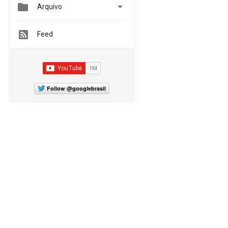


Arquivo
Feed
Follow @googlebrasil