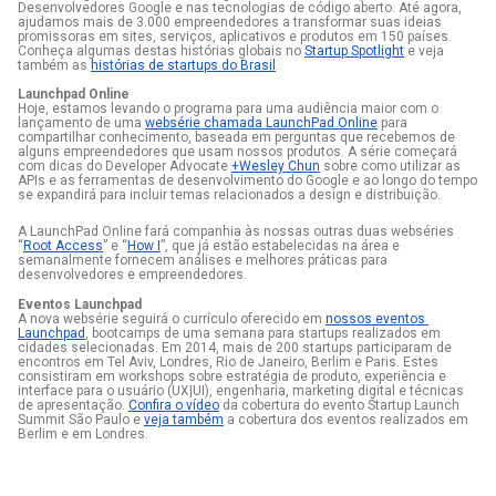
Desenvolvedores Google e nas tecnologias de código aberto. Até agora, 
ajudamos mais de 3.000 empreendedores a transformar suas ideias 
promissoras em sites, serviços, aplicativos e produtos em 150 países. 
Conheça algumas destas histórias globais no 
Startup Spotlight
 e veja 
também as 
histórias de startups do Brasil
.
Launchpad Online
Hoje, estamos levando o programa para uma audiência maior com o 
lançamento de uma 
websérie chamada LaunchPad Online
 para 
compartilhar conhecimento, baseada em perguntas que recebemos de 
alguns empreendedores que usam nossos produtos. A série começará 
com dicas do Developer Advocate
+Wesley Chun
sobre como utilizar as 
APIs e as ferramentas de desenvolvimento do Google e ao longo do tempo 
se expandirá para incluir temas relacionados a design e distribuição.
A LaunchPad Online fará companhia às nossas outras duas webséries 
“
Root Access
” e “
How I
”, que já estão estabelecidas na área e 
semanalmente fornecem análises e melhores práticas para 
desenvolvedores e empreendedores.
Eventos Launchpad
A nova websérie seguirá o currículo oferecido em 
nossos eventos 
Launchpad
, bootcamps de uma semana para startups realizados em 
cidades selecionadas. Em 2014, mais de 200 startups participaram de 
encontros em Tel Aviv, Londres, Rio de Janeiro, Berlim e Paris. Estes 
consistiram em workshops sobre estratégia de produto, experiência e 
interface para o usuário (UX|UI), engenharia, marketing digital e técnicas 
de apresentação. 
Confira o vídeo
 da cobertura do evento Startup Launch 
Summit São Paulo e 
veja também
 a cobertura dos eventos realizados em 
Berlim e em Londres.