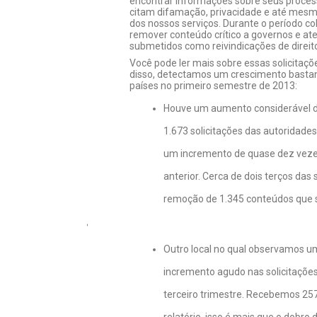
encontrar informações sobre seus proces
citam difamação, privacidade e até mesmo l
dos nossos serviços. Durante o período cob
remover conteúdo crítico a governos e a
submetidos como reivindicações de direito
Você pode ler mais sobre essas solicitaçõ
disso, detectamos um crescimento bastante
países no primeiro semestre de 2013:
Houve um aumento considerável de
1.673 solicitações das autoridade
um incremento de quase dez vez
anterior. Cerca de dois terços das 
remoção de 1.345 conteúdos que 
Outro local no qual observamos um
incremento agudo nas solicitaçõe
terceiro trimestre. Recebemos 257