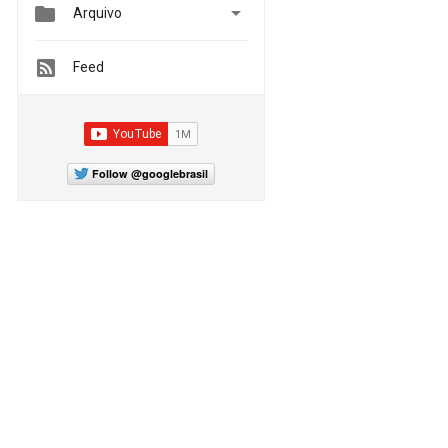


Arquivo
Feed
Follow @googlebrasil