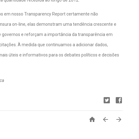
 da quantidade recebida ao longo de 2012. 
s em nosso Transparency Report certamente não 
sura on-line, elas demonstram uma tendência crescente e 
 governos e reforçam a importância da transparência em 
citações. À medida que continuamos a adicionar dados, 
s úteis e informativos para os debates políticos e decisões 
ica


