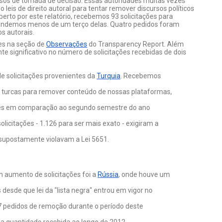
sos de tomada de decisão. Essas autoridades muitas vezes 
eis de direito autoral para tentar remover discursos políticos 
erto por este relatório, recebemos 93 solicitações para 
tendemos menos de um terço delas. Quatro pedidos foram 
s autorais.
es na seção de 
Observações
 do Transparency Report. Além 
 significativo no número de solicitações recebidas de dois 
 solicitações provenientes da 
Turquia
. Recebemos 
s turcas para remover conteúdo de nossas plataformas, 
es em comparação ao segundo semestre do ano 
solicitações - 1.126 para ser mais exato - exigiram a 
supostamente violavam a 
Lei 5651
. 
 aumento de solicitações foi a 
Rússia
, onde houve um 
s desde que 
lei da "lista negra"
 entrou em vigor no 
 pedidos de remoção durante o período deste 