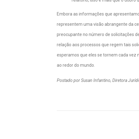
relatório, isso é mais que o dobro
Embora as informações que apresentamo
representem uma visão abrangente da cen
preocupante no número de solicitações de
relação aos processos que regem tais soli
esperamos que eles se tornem cada vez mai
ao redor do mundo. 
Postado por Susan Infantino, Diretora Juríd