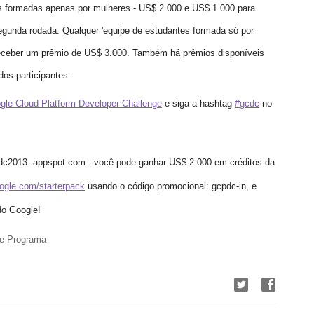
s formadas apenas por mulheres - US$ 2.000 e US$ 1.000 para 
egunda rodada. Qualquer 'equipe de estudantes formada só por 
receber um prêmio de US$ 3.000. Também há prêmios disponíveis 
os participantes.
gle Cloud Platform Developer Challenge
e siga a hashtag 
#gcdc
no 
dc2013-.appspot.com - você pode ganhar US$ 2.000 em créditos da 
ogle.com/starterpack
usando o código promocional: gcpdc-in, e 
do Google!
de Programa