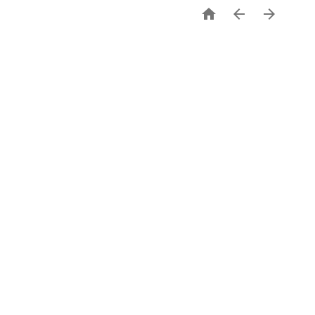


