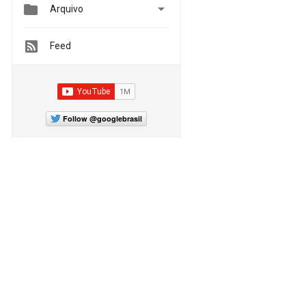


Arquivo
Feed
Follow @googlebrasil