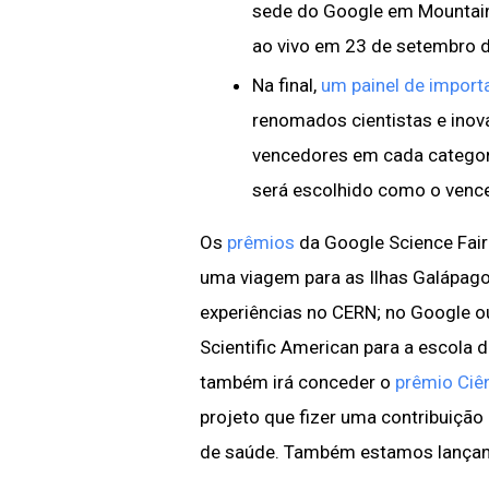
sede do Google em Mountain V
ao vivo em 23 de setembro 
Na final,
um painel de importa
renomados cientistas e inov
vencedores em cada categori
será escolhido como o venc
Os
prêmios
da Google Science Fai
uma viagem para as Ilhas Galápag
experiências no CERN; no Google o
Scientific American para a escola 
também irá conceder o
prêmio Ciê
projeto que fizer uma contribuição
de saúde. Também estamos lançan