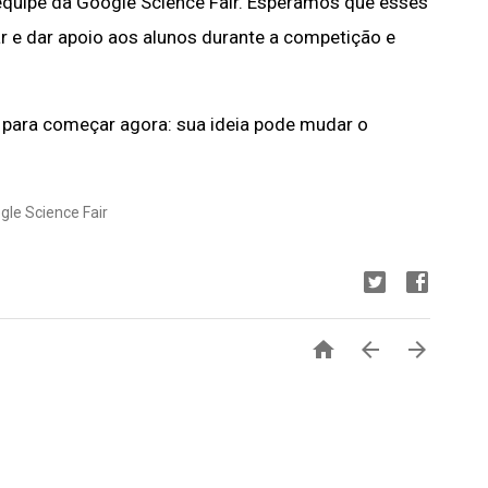
 equipe da Google Science Fair. Esperamos que esses
ar e dar apoio aos alunos durante a competição e
 para começar agora: sua ideia pode mudar o
gle Science Fair


