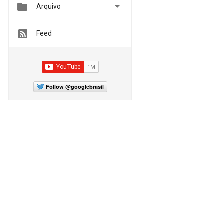


Arquivo
Feed
Follow @googlebrasil