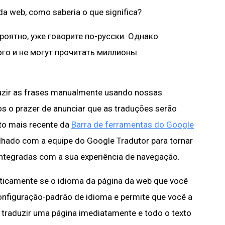
da web, como saberia o que significa?
вероятно, уже говорите по-русски. Однако
го и не могут прочитать миллионы
duzir as frases manualmente usando nossas
os o prazer de anunciar que as traduções serão
to mais recente da
Barra de ferramentas do Google
lhado com a equipe do Google Tradutor para tornar
integradas com a sua experiência de navegação.
ticamente se o idioma da página da web que você
configuração-padrão de idioma e permite que você a
 traduzir uma página imediatamente e todo o texto