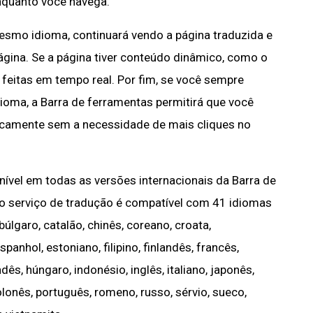
nquanto você navega.
mesmo idioma, continuará vendo a página traduzida e
página. Se a página tiver conteúdo dinâmico, como o
 feitas em tempo real. Por fim, se você sempre
ioma, a Barra de ferramentas permitirá que você
icamente sem a necessidade de mais cliques no
nível em todas as versões internacionais da Barra de
e o serviço de tradução é compatível com 41 idiomas
búlgaro, catalão, chinês, coreano, croata,
anhol, estoniano, filipino, finlandês, francês,
dês, húngaro, indonésio, inglês, italiano, japonês,
olonês, português, romeno, russo, sérvio, sueco,