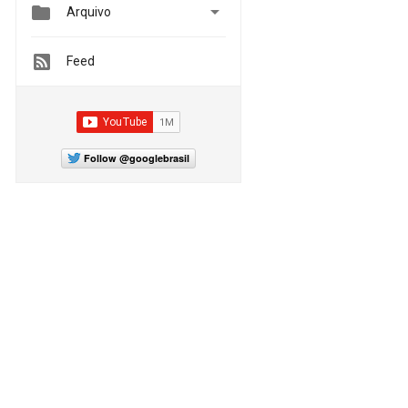


Arquivo
Feed
Follow @googlebrasil