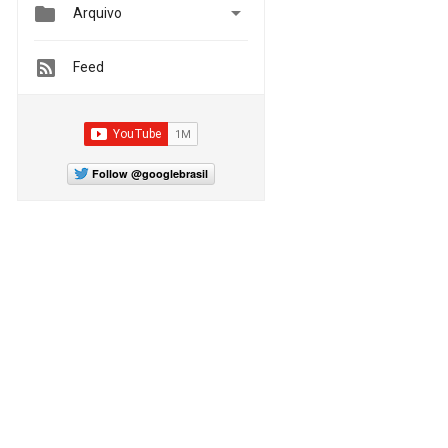


Arquivo
Feed
Follow @googlebrasil