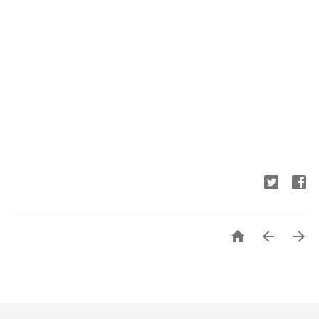


