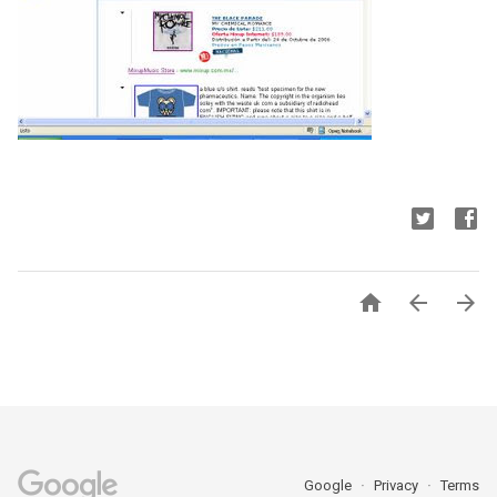



Google
Privacy
Terms